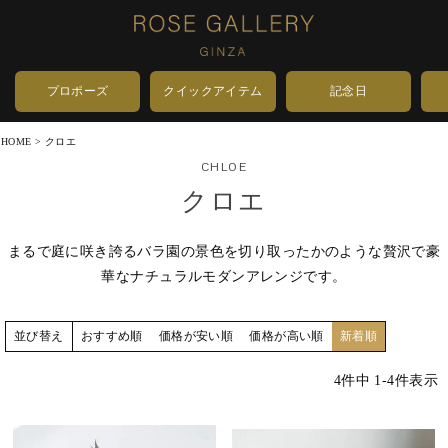
プロポーズ
クイックアイテム
記念日
HOME
クロエ
CHLOE
クロエ
まるで庭に咲き誇るバラ園の景色を切り取ったかのような贅沢で豪
華なナチュラルモダンアレンジです。
おすすめ順
価格が安い順
価格が高い順
新着順
並び替え
4
件中
1
-
4
件表示