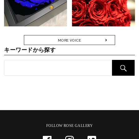
婚記念日や誕生日、プロポーズなど、大切な節目に寄り添い、記憶
く。
に残るひとときを彩ります。カードやリボン、ショッパーに至るま
「come up roses」――すべてがうまくいくという願いを込めて。
で細部にこだわり、受け取られた方に深い感動をお届けします。
プロポーズや誕生日、記念日の贈り物にふさわしい華やかなアレン
ジです。
Q. どのようなシーンで贈られていますか？
MORE VOICE
A. 「節目」や「記憶に刻みたい瞬間」にふさわしい贈り物です。
キーワードから探す
・プロポーズや結婚記念日の贈り物に
・還暦・古希などのご長寿祝いに
・退職や栄転など人生の門出に
・美容室・クリニック・カフェなどの開店・周年記念に
・新築・移転祝いとして空間を彩るギフトに
「枯れない花で想いを残す」──その願いに応える特別な一品で
す。
FOLLOW ROSE GALLERY
Q. どのくらいの期間楽しめますか？
A. 散ることなく、その姿を長く保ちます。鮮やかな色彩は時を重ね