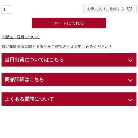
お気に入りに登録する
カートに入れる
※配送・送料について
特定商取引法に関する表記をご確認のうえお申し込みください
当日出荷についてはこちら
商品詳細はこちら
商品紹介
よくある質問について
■こちらは【クイック出荷】対応商品です。
■【クイック出荷】は、お届け日時をご指定いただかなくても、自
Q. プリザーブドフラワーとは？
動的に最短出荷するアイテムです。
A. Preserved（プリザーブド）とは、英語で「保存する」という意
Φ 13.5 × H 15cm
味を持ちます。
※同じアイテムでも【クイック出荷】マークがないページよりご注
内容：プリザーブドフラワー（ローズ）／木製ボックス／専用ショ