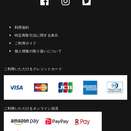
るごとにやわらかく深みを帯び、やがて穏やかなセピアへと移ろい
成功と幸福を、花で贈る。
ます。その変化さえも美として愉しめるのが、タイムレスローズの
バラは古来より、愛情と繁栄の象徴。
・日、祝日の出荷はおこなっておりません。予めご了承下さい。
魅力です。
人生の節目や大切な人の門出に、“想いを伝える”フラワーギフトと
・【クイック出荷】は配達日時のご指定、フリーメッセージ印字サ
して。
利用規約
ービスをご利用いただけません。あらかじめご了承ください。
Q. 飾る場所に注意はありますか？
上質な美しさが、記念日をより印象的に彩ります。
特定商取引法に関する表示
A. 直射日光や高温多湿、乾燥の激しい場所、屋外や火気付近はお避
ご利用ガイド
けください。落ち着いた環境に飾るほど、花の表情がより凛として
個人情報の取り扱いについて
映えます。
Q. メッセージの代筆は可能ですか？
ご利用いただけるクレジットカード
A. はい。無料でメッセージカードをお付けいたします。ご注文時に
50文字程度までのメッセージをご入力いただけますので、想いを添
えてお贈りください。
その他のQ&Aは
こちら
ご利用いただけるオンライン決済