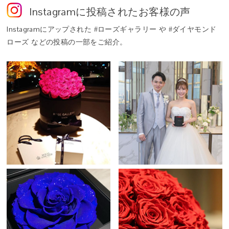
生花に化粧品にも用いられる保湿剤や染料を吸収させることで、色
文の場合は、通常出荷になります。
Instagram
に投稿されたお客様の声
ッパー（紙袋）
鮮やかで瑞々しい花姿を、長期間そのままに愉しめるよう仕立てた
※【クイック出荷】はメッセージ印字サービスは承れません。メッ
意匠登録番号：第1615748号
特別な花。それがプリザーブドフラワーです。
Instagram
にアップされた #ローズギャラリー や #ダイヤモンド
セージカードをおつけする形になります。
ローズ などの投稿の一部をご紹介。
※配達日のご指定、メッセージ印字サービスをご希望の場合は、通
Q. 「タイムレスローズ」とは？
常アイテムをご選択ください（発送までお時間を頂戴いたしま
A. 世界最高級のプリザーブドローズ「アモローサ®」の中から、ロ
す）。
ーズギャラリーがさらに厳選した、生命力と美しさを湛える特別な
一輪だけに与えられる称号──それが「タイムレスローズ」です。
その名には「時代を超えて咲き続ける、普遍的な美しさ」という意
■【クイック出荷】スケジュールとお届けまでの時間
味が込められています。
Q. このバラは本物ですか？
A. はい。自然に咲いた本物のバラを使用しています。特殊な保存加
工を施したプリザーブドフラワーとして仕立てることで、水を必要
とせず、鮮やかな色合いとみずみずしさを長く保ちます。
Q. ギフトにふさわしいですか？
咲き誇るバラに、幸せを重ねて。
A. タイムレスローズは、人生の特別な日にこそ選ばれる花です。結
こぼれんばかりに咲くバラが、まるで幸運を抱きしめるように輝