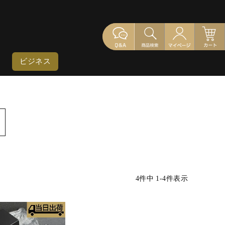
ビジネス
4
件中
1
-
4
件表示