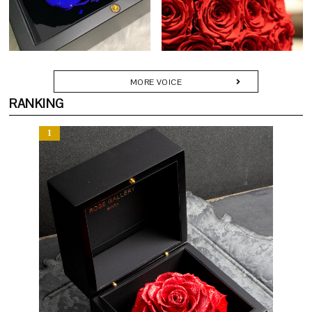
プロポーズや誕生日、記念日の贈り物にふさわしい華やかなアレン
に残るひとときを彩ります。カードやリボン、ショッパーに至るま
ジです。
で細部にこだわり、受け取られた方に深い感動をお届けします。
Q. どのようなシーンで贈られていますか？
MORE VOICE
A. 「節目」や「記憶に刻みたい瞬間」にふさわしい贈り物です。
RANKING
・プロポーズや結婚記念日の贈り物に
・還暦・古希などのご長寿祝いに
・退職や栄転など人生の門出に
・美容室・クリニック・カフェなどの開店・周年記念に
・新築・移転祝いとして空間を彩るギフトに
「枯れない花で想いを残す」──その願いに応える特別な一品で
す。
Q. どのくらいの期間楽しめますか？
成功と幸福を、花で贈る。
A. 散ることなく、その姿を長く保ちます。鮮やかな色彩は時を重ね
バラは古来より、愛情と繁栄の象徴。
るごとにやわらかく深みを帯び、やがて穏やかなセピアへと移ろい