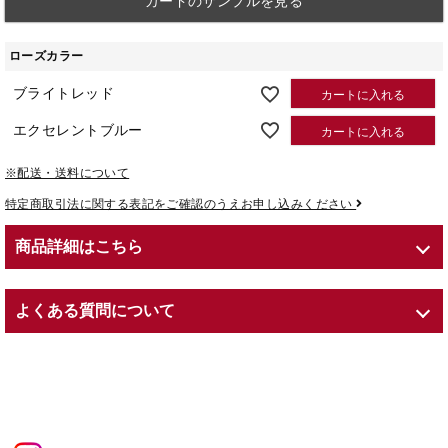
カードのサンプルを見る
ローズカラー
ブライトレッド
カートに入れる
エクセレントブルー
カートに入れる
※配送・送料について
特定商取引法に関する表記をご確認のうえお申し込みください
商品詳細はこちら
商品紹介
よくある質問について
６営業日〜10営業日でのお届け
サイズ：Φ 35.3 × H 23cm
Q. プリザーブドフラワーとは？
内容：プリザーブドフラワー（ローズ）／紙製花器／専用ショッパ
A. Preserved（プリザーブド）とは、英語で「保存する」という意
ー（紙袋）
味を持ちます。
意匠登録番号：第1615748号
生花に化粧品にも用いられる保湿剤や染料を吸収させることで、色