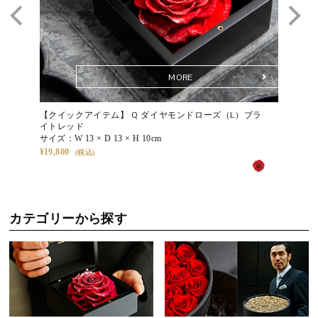
人生の節目や大切な人の門出に、“想いを伝える”フラワーギフトと
ます。その変化さえも美として愉しめるのが、タイムレスローズの
して。
魅力です。
上質な美しさが、記念日をより印象的に彩ります。
Q. 飾る場所に注意はありますか？
MORE
A. 直射日光や高温多湿、乾燥の激しい場所、屋外や火気付近はお避
けください。落ち着いた環境に飾るほど、花の表情がより凛として
【クイックアイテム】 Q ダイヤモンドローズ（L）ブラ
【クイッ
映えます。
イトレッド
（S-N1
サイズ：
W 13 × D 13 × H 10cm
サイズ：
19,800
33,000
Q. メッセージの代筆は可能ですか？
A. はい。無料でメッセージカードをお付けいたします。ご注文時に
50文字程度までのメッセージをご入力いただけますので、想いを添
えてお贈りください。
カテゴリーから探す
その他のQ&Aは
こちら
贈るたびに、幸せがひろがる。