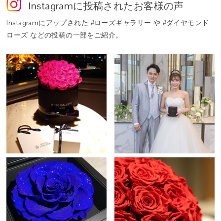
Instagram
に投稿されたお客様の声
鮮やかで瑞々しい花姿を、長期間そのままに愉しめるよう仕立てた
特別な花。それがプリザーブドフラワーです。
Instagram
にアップされた #ローズギャラリー や #ダイヤモンド
ローズ などの投稿の一部をご紹介。
Q. 「タイムレスローズ」とは？
A. 世界最高級のプリザーブドローズ「アモローサ®」の中から、ロ
ーズギャラリーがさらに厳選した、生命力と美しさを湛える特別な
一輪だけに与えられる称号──それが「タイムレスローズ」です。
その名には「時代を超えて咲き続ける、普遍的な美しさ」という意
味が込められています。
Q. このバラは本物ですか？
A. はい。自然に咲いた本物のバラを使用しています。特殊な保存加
工を施したプリザーブドフラワーとして仕立てることで、水を必要
とせず、鮮やかな色合いとみずみずしさを長く保ちます。
咲き誇るバラに、幸せを重ねて。
こぼれんばかりに咲くバラが、まるで幸運を抱きしめるように輝
Q. ギフトにふさわしいですか？
く。
A. タイムレスローズは、人生の特別な日にこそ選ばれる花です。結
「come up roses」――すべてがうまくいくという願いを込めて。
婚記念日や誕生日、プロポーズなど、大切な節目に寄り添い、記憶