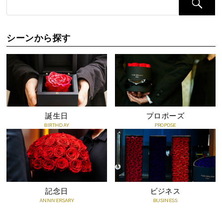
れますので、なるべく乾燥している場所においてください。
●エアコンなどの冷風が、直接あたらないようご注意ください。乾
燥しすぎると、花びらがひび割れたり、色褪せする場合がございま
シーンから探す
す。
●食用ではありませんので、食べないでください。
誕生日
プロポーズ
BIRTHDAY
PROPOSE
記念日
ビジネス
ANNIVERSARY
BUSINESS