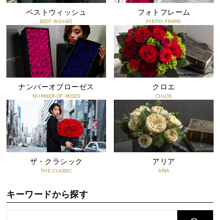
ベストウィッシュ
フォトフレーム
BEST-WISHES
PHOTO-FRAME
知っておいていただきたいこと
●プリザーブドフラワーは、自然の花を加工した商品のため、ひと
つひとつの色・形・大きさが写真と異なります。
ナンバーオブローゼス
クロエ
●非常にデリケートで傷つきやすいお花です。直接手で触ると破れ
NUMBER-OF-ROSES
CHLOE
る場合がございます。
●直射日光は傷み、色あせの原因となってしまうので注意が必要で
す。
●色素が色移りする場合がございますので、衣類や布製品などへの
付着にご注意ください。
ザ・クラシック
アリア
●親油性のため、油性塗料や樹脂に直接触れると、花が貼りついた
THE-CLASSIC
ARIA
り、色が移る恐れがあります。
●お水をあげないでください。また湿気に弱く、湿度の高い場所に
キーワードから探す
置くと花びらが透けたようになりますのでご注意ください。
●高温多湿の環境下に長く置きますと、カビや害虫の被害が考えら