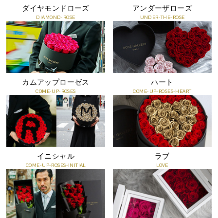
ただ美しいだけでなく、贈る体験そのものが記憶に残る。
ダイヤモンドローズ
アンダーザローズ
プロポーズやお祝いの瞬間を幸福で包み込む、ラグジュアリーギフ
DIAMOND-ROSE
UNDER-THE-ROSE
トです。
メッセージカードサービス(無料オプション)
お客様ご希望のメッセージを印字してお届けするカードです。
カムアップローゼス
ハート
すべての商品に無料でメッセージカードをつけることができます。
COME-UP-ROSES
COME-UP-ROSES-HEART
ご注文時にショッピングカート内の、「メッセージカードの内容」
に、ご希望のメッセージをご記入ください。
イニシャル
ラブ
COME-UP-ROSES-INITIAL
LOVE