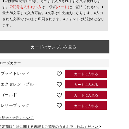
●♡は特殊記号につき、そのまま入力されますと文字化けしま
す。
♡記号を入れたい方
は、必ず
(ハート)
とご記入ください。●
最大50文字まで入力可能。●文字は中央揃えになります。●入力
された文字でそのまま印刷されます。●フォントは明朝体となり
ます。
カードのサンプルを見る
ローズカラー
ブライトレッド
カートに入れる
エクセレントブルー
カートに入れる
ゴールド
カートに入れる
レザーブラック
カートに入れる
※配送・送料について
特定商取引法に関する表記をご確認のうえお申し込みください