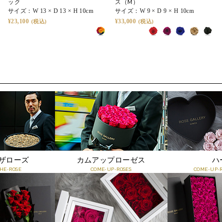
ック
ス（M）
サイズ：
W 13 × D 13 × H 10cm
サイズ：
W 9 × D 9 × H 10cm
23,100
33,000
ザローズ
カムアップローゼス
ハ
HE-ROSE
COME-UP-ROSES
COME-UP-R