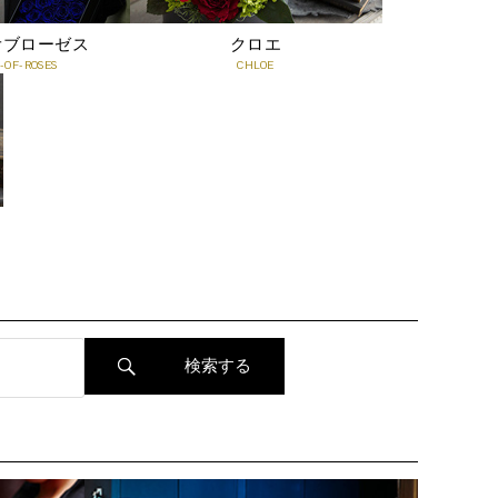
Q. 飾る場所に注意はありますか？
A. 直射日光や高温多湿、乾燥の激しい場所、屋外や火気付
オブローゼス
クロエ
OF-ROSES
CHLOE
近はお避けください。落ち着いた環境に飾るほど、花の表
情がより凛として映えます。
Q. メッセージの代筆は可能ですか？
A. はい。無料でメッセージカードをお付けいたします。ご
注文時に50文字程度までのメッセージをご入力いただけま
すので、想いを添えてお贈りください。
どんな空間にも溶け込む、洗練されたアート
コンパクトでスタイリッシュなデザインで、インテリアと
その他のQ&Aは
こちら
して置く場所を選ばず、一輪のバラが放つ存在感が日常の
空間を上質に引き上げます。
プロポーズや記念日の思い出を残すアイテムとしてもおす
すめのインテリアギフト。
贈ったその日から、大切な人の毎日を美しく彩り続けま
す。
[Mサイズ] W 9cm × D 9cm × H 10cm