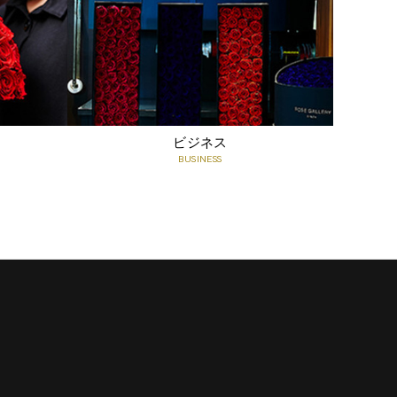
メッセージカードサービス(無料オプション)
お客様ご希望のメッセージを印字してお届けするカードで
す。
すべての商品に無料でメッセージカードをつけることがで
きます。
ビジネス
ご注文時にショッピングカート内の、「メッセージカード
BUSINESS
の内容」に、ご希望のメッセージをご記入ください。