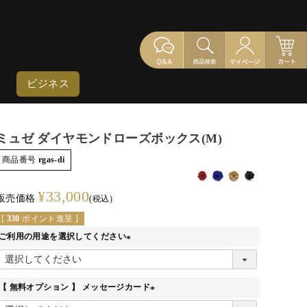
ビジネス
ミュゼ ダイヤモンドローズボックス(M)
商品番号
rgas-di
¥
33,000
販売価格
税込
[
330
ポイント進呈 ]
ご利用の用途を選択してください
(必
須)
【 無料オプション 】 メッセージカード
(必