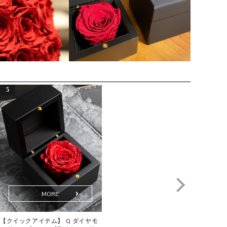
イムレスローズ」です。
その名には「時代を超えて咲き続ける、普遍的な美しさ」
という意味が込められています。
透明な世界で出逢う、最高の輝き
ダイヤモンドパウダーを纏ったプリザーブドフラワーのダ
Q. このバラは本物ですか？
イヤモンドローズを、光を透過するアクリルケースに閉じ
A. はい。自然に咲いた本物のバラを使用しています。特殊
込めました。
な保存加工を施したプリザーブドフラワーとして仕立てる
ケース越しに広がるバラの美しい色彩と、天然ダイヤモン
ことで、水を必要とせず、鮮やかな色合いとみずみずしさ
ドの繊細な煌めきが重なり合い、空間を華やかに彩りま
を長く保ちます。
す。
360度どこから見ても美しい、インテリアとしても映える高
Q. ギフトにふさわしいですか？
級フラワーギフトです。
A. タイムレスローズは、人生の特別な日にこそ選ばれる花
です。結婚記念日や誕生日、プロポーズなど、大切な節目
に寄り添い、記憶に残るひとときを彩ります。カードやリ
ボン、ショッパーに至るまで細部にこだわり、受け取られ
た方に深い感動をお届けします。
MORE
MORE
Q. どのようなシーンで贈られていますか？
【クイックアイテム】 Q ダイヤモ
ミュゼ ダイヤモンドローズボック
【