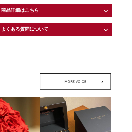
商品詳細はこちら
商品紹介
よくある質問について
６営業日〜10営業日でのお届け
W9 × D9 × H 10cm
Q. プリザーブドフラワーとは？
内容：プリザーブドフラワー（ダイヤモンドローズ）／ア
A. Preserved（プリザーブド）とは、英語で「保存する」と
クリルケース／専用ショッパー（紙袋）
いう意味を持ちます。
生花に化粧品にも用いられる保湿剤や染料を吸収させるこ
とで、色鮮やかで瑞々しい花姿を、長期間そのままに愉し
MORE VOICE
めるよう仕立てた特別な花。それがプリザーブドフラワー
です。
Q. 「タイムレスローズ」とは？
A. 世界最高級のプリザーブドローズ「アモローサ®」の中
から、ローズギャラリーがさらに厳選した、生命力と美し
さを湛える特別な一輪だけに与えられる称号──それが「タ