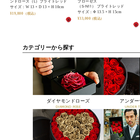
ンドローズ（L）ブライトレッド
プローゼス
（S-N11） ブライトレッド
サイズ：
W 13 × D 13 × H 10cm
サイズ：
Φ 13.5 × H 15cm
19,800
33,000
カテゴリーから探す
ダイヤモンドローズ
アンダー
DIAMOND-ROSE
UNDER-T