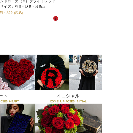
ンドローズ（M）ブライトレッド
ス（L）
ン
A. 「節目」や「記憶に刻みたい瞬間」にふさわしい贈り物
サイズ：
W 9 × D 9 × H 9cm
サイズ：
ΦW13 × D 13 × H 11cm
サ
です。
14,300
38,500
1
・プロポーズや結婚記念日の贈り物に
・還暦・古希などのご長寿祝いに
・退職や栄転など人生の門出に
・美容室・クリニック・カフェなどの開店・周年記念に
・新築・移転祝いとして空間を彩るギフトに
永遠の美しさを、そのままの姿で
アクリルケースが、繊細なプリザーブドフラワーを埃や湿
「枯れない花で想いを残す」──その願いに応える特別な一
気から優しく守ります。
品です。
お手入れの手間をかけることなく、生花のような瑞々しさ
を長く愉しめるのが魅力です。
誕生日や記念日、大切な方へのプレゼントとして、「いつ
Q. どのくらいの期間楽しめますか？
までも変わらない想い」を形にできる、機能性と美しさを
ート
イニシャル
A. 散ることなく、その姿を長く保ちます。鮮やかな色彩は
兼ね備えたダイヤモンドローズギフトです。
OSES-HEART
COME-UP-ROSES-INITIAL
時を重ねるごとにやわらかく深みを帯び、やがて穏やかな
セピアへと移ろいます。その変化さえも美として愉しめる
のが、タイムレスローズの魅力です。