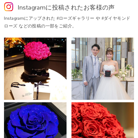
生花に化粧品にも用いられる保湿剤や染料を吸収させることで、色
Instagram
に投稿されたお客様の声
鮮やかで瑞々しい花姿を、長期間そのままに愉しめるよう仕立てた
特別な花。それがプリザーブドフラワーです。
Instagram
にアップされた #ローズギャラリー や #ダイヤモンド
ローズ などの投稿の一部をご紹介。
Q. 「タイムレスローズ」とは？
A. 世界最高級のプリザーブドローズ「アモローサ®」の中から、ロ
ーズギャラリーがさらに厳選した、生命力と美しさを湛える特別な
一輪だけに与えられる称号──それが「タイムレスローズ」です。
その名には「時代を超えて咲き続ける、普遍的な美しさ」という意
味が込められています。
Q. このバラは本物ですか？
A. はい。自然に咲いた本物のバラを使用しています。特殊な保存加
工を施したプリザーブドフラワーとして仕立てることで、水を必要
想いを包み込む、ローズのハート。
とせず、鮮やかな色合いとみずみずしさを長く保ちます。
丸みを帯びた円形シリンダーに咲くバラが、やさしく愛を包み込
む。
Q. ギフトにふさわしいですか？
プロポーズや記念日の贈り物にふさわしい、洗練された愛のかたち
A. タイムレスローズは、人生の特別な日にこそ選ばれる花です。結
です。