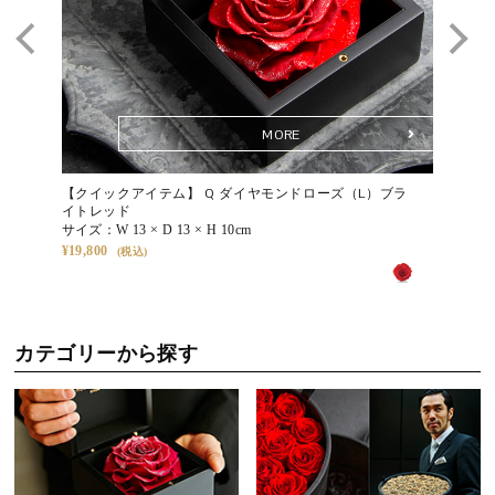
るごとにやわらかく深みを帯び、やがて穏やかなセピアへと移ろい
ます。その変化さえも美として愉しめるのが、タイムレスローズの
魅力です。
Q. 飾る場所に注意はありますか？
MORE
A. 直射日光や高温多湿、乾燥の激しい場所、屋外や火気付近はお避
けください。落ち着いた環境に飾るほど、花の表情がより凛として
【クイックアイテム】 Q ダイヤモンドローズ（L）ブラ
【クイッ
映えます。
イトレッド
（S-N1
サイズ：
W 13 × D 13 × H 10cm
サイズ：
19,800
33,000
Q. メッセージの代筆は可能ですか？
A. はい。無料でメッセージカードをお付けいたします。ご注文時に
50文字程度までのメッセージをご入力いただけますので、想いを添
えてお贈りください。
カテゴリーから探す
贈られた後も、愛が咲き続ける。
その他のQ&Aは
こちら
プリザーブドローズが、美しさと感動をそのまま留めてーー。
“愛を贈る”という体験を、永遠に残す贈り物です。