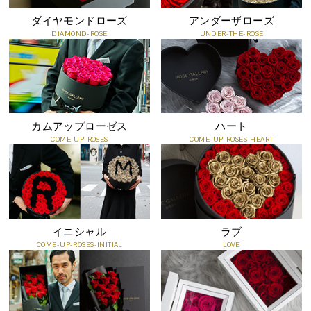
メッセージカードサービス(無料オプション)
ダイヤモンドローズ
アンダーザローズ
お客様ご希望のメッセージを印字してお届けするカードです。
DIAMOND-ROSE
UNDER-THE-ROSE
すべての商品に無料でメッセージカードをつけることができます。
ご注文時にショッピングカート内の、「メッセージカードの内容」
に、ご希望のメッセージをご記入ください。
カムアップローゼス
ハート
COME-UP-ROSES
COME-UP-ROSES-HEART
イニシャル
ラブ
COME-UP-ROSES-INITIAL
LOVE