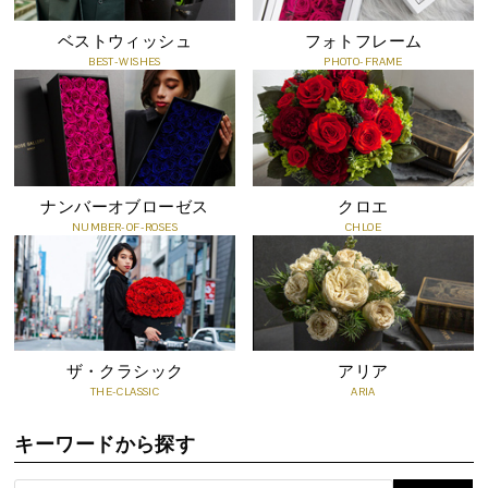
知っておいていただきたいこと
●プリザーブドフラワーは、自然の花を加工した商品のため、ひと
ベストウィッシュ
フォトフレーム
つひとつの色・形・大きさが写真と異なります。
BEST-WISHES
PHOTO-FRAME
●非常にデリケートで傷つきやすいお花です。直接手で触ると破れ
る場合がございます。
●直射日光は傷み、色あせの原因となってしまうので注意が必要で
す。
●色素が色移りする場合がございますので、衣類や布製品などへの
ナンバーオブローゼス
クロエ
付着にご注意ください。
NUMBER-OF-ROSES
CHLOE
●親油性のため、油性塗料や樹脂に直接触れると、花が貼りついた
り、色が移る恐れがあります。
●お水をあげないでください。また湿気に弱く、湿度の高い場所に
置くと花びらが透けたようになりますのでご注意ください。
●高温多湿の環境下に長く置きますと、カビや害虫の被害が考えら
ザ・クラシック
アリア
れますので、なるべく乾燥している場所においてください。
THE-CLASSIC
ARIA
●エアコンなどの冷風が、直接あたらないようご注意ください。乾
燥しすぎると、花びらがひび割れたり、色褪せする場合がございま
キーワードから探す
す。