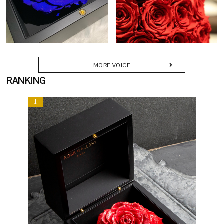
婚記念日や誕生日、プロポーズなど、大切な節目に寄り添い、記憶
に残るひとときを彩ります。カードやリボン、ショッパーに至るま
で細部にこだわり、受け取られた方に深い感動をお届けします。
Q. どのようなシーンで贈られていますか？
MORE VOICE
A. 「節目」や「記憶に刻みたい瞬間」にふさわしい贈り物です。
RANKING
・プロポーズや結婚記念日の贈り物に
・還暦・古希などのご長寿祝いに
・退職や栄転など人生の門出に
・美容室・クリニック・カフェなどの開店・周年記念に
・新築・移転祝いとして空間を彩るギフトに
「枯れない花で想いを残す」──その願いに応える特別な一品で
す。
バラの下に、もうひとつのサプライズを。
中箱の中にアクセサリーや手紙を忍ばせて。
Q. どのくらいの期間楽しめますか？
渡す瞬間に驚きと感動を添える、上質なサプライズギフト。
A. 散ることなく、その姿を長く保ちます。鮮やかな色彩は時を重ね