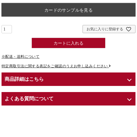
カードのサンプルを見る
お気に入りに登録する
カートに入れる
※配送・送料について
特定商取引法に関する表記をご確認のうえお申し込みください
商品詳細はこちら
商品紹介
よくある質問について
６営業日〜10営業日でのお届け
サイズ：Φ 35.3 × H 20cm
Q. プリザーブドフラワーとは？
内容：プリザーブドフラワー（ローズ）／紙製花器／専用ショッパ
A. Preserved（プリザーブド）とは、英語で「保存する」という意
ー（紙袋）
味を持ちます。