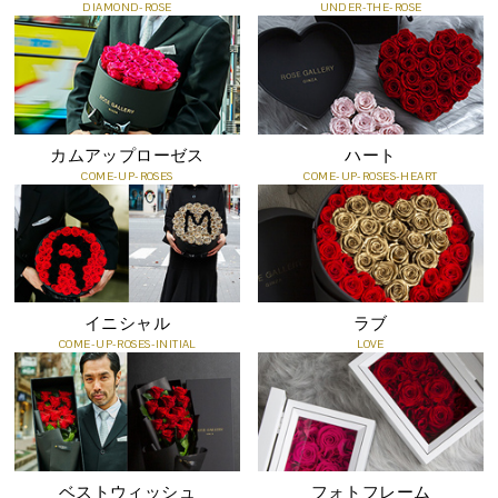
DIAMOND-ROSE
UNDER-THE-ROSE
に、ご希望のメッセージをご記入ください。
カムアップローゼス
ハート
COME-UP-ROSES
COME-UP-ROSES-HEART
イニシャル
ラブ
COME-UP-ROSES-INITIAL
LOVE
知っておいていただきたいこと
●プリザーブドフラワーは、自然の花を加工した商品のため、ひと
つひとつの色・形・大きさが写真と異なります。
●非常にデリケートで傷つきやすいお花です。直接手で触ると破れ
ベストウィッシュ
フォトフレーム