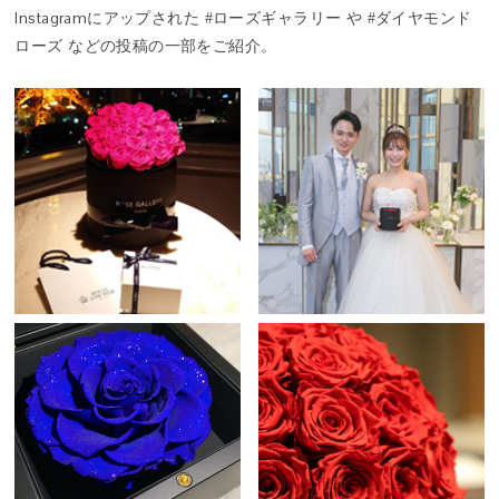
特別な花。それがプリザーブドフラワーです。
Instagram
にアップされた #ローズギャラリー や #ダイヤモンド
ローズ などの投稿の一部をご紹介。
Q. 「タイムレスローズ」とは？
A. 世界最高級のプリザーブドローズ「アモローサ®」の中から、ロ
ーズギャラリーがさらに厳選した、生命力と美しさを湛える特別な
一輪だけに与えられる称号──それが「タイムレスローズ」です。
その名には「時代を超えて咲き続ける、普遍的な美しさ」という意
味が込められています。
Q. このバラは本物ですか？
A. はい。自然に咲いた本物のバラを使用しています。特殊な保存加
時を超えて咲く、オールドローズの気品。
工を施したプリザーブドフラワーとして仕立てることで、水を必要
幾重にも重なる花弁が奏でる、クラシカルな美しさ。
とせず、鮮やかな色合いとみずみずしさを長く保ちます。
記念日や誕生日に贈る上質なフラワーギフトとして人気の一輪で
す。
Q. ギフトにふさわしいですか？
A. タイムレスローズは、人生の特別な日にこそ選ばれる花です。結
婚記念日や誕生日、プロポーズなど、大切な節目に寄り添い、記憶
に残るひとときを彩ります。カードやリボン、ショッパーに至るま