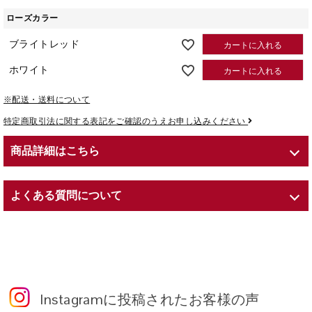
ローズカラー
ブライトレッド
カートに入れる
ホワイト
カートに入れる
※配送・送料について
特定商取引法に関する表記をご確認のうえお申し込みください
商品詳細はこちら
商品紹介
よくある質問について
６営業日〜10営業日でのお届け
約：W 20 × D 20 × H 22cm
Q. プリザーブドフラワーとは？
内容：プリザーブドフラワー（ローズ）／紙製花器
A. Preserved（プリザーブド）とは、英語で「保存する」という意
味を持ちます。
生花に化粧品にも用いられる保湿剤や染料を吸収させることで、色
Instagram
に投稿されたお客様の声
鮮やかで瑞々しい花姿を、長期間そのままに愉しめるよう仕立てた