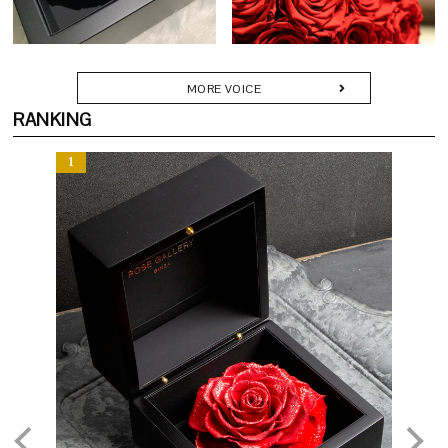
で細部にこだわり、受け取られた方に深い感動をお届けします。
Q. どのようなシーンで贈られていますか？
MORE VOICE
A. 「節目」や「記憶に刻みたい瞬間」にふさわしい贈り物です。
RANKING
・プロポーズや結婚記念日の贈り物に
・還暦・古希などのご長寿祝いに
・退職や栄転など人生の門出に
・美容室・クリニック・カフェなどの開店・周年記念に
・新築・移転祝いとして空間を彩るギフトに
「枯れない花で想いを残す」──その願いに応える特別な一品で
そよ風のように、やさしく咲く。
す。
ふんわりと広がる花姿が、空間をやわらかく包み込む。
飾るだけで穏やかな時間をもたらす、優雅なアレンジです。
Q. どのくらいの期間楽しめますか？
A. 散ることなく、その姿を長く保ちます。鮮やかな色彩は時を重ね
るごとにやわらかく深みを帯び、やがて穏やかなセピアへと移ろい
ます。その変化さえも美として愉しめるのが、タイムレスローズの