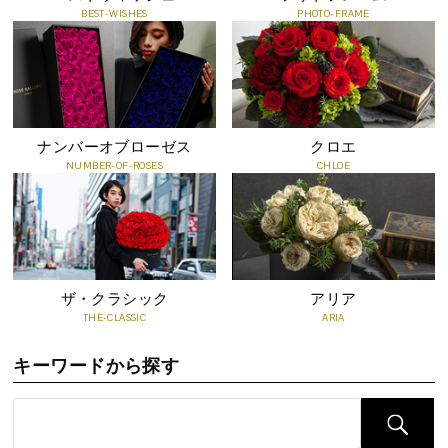
る場合がございます。
BEST-WISHES
PHOTO-FRAME
●直射日光は傷み、色あせの原因となってしまうので注意が必要で
す。
●色素が色移りする場合がございますので、衣類や布製品などへの
付着にご注意ください。
●親油性のため、油性塗料や樹脂に直接触れると、花が貼りついた
ナンバーオブローゼス
クロエ
り、色が移る恐れがあります。
NUMBER-OF-ROSES
CHLOE
●お水をあげないでください。また湿気に弱く、湿度の高い場所に
置くと花びらが透けたようになりますのでご注意ください。
●高温多湿の環境下に長く置きますと、カビや害虫の被害が考えら
れますので、なるべく乾燥している場所においてください。
●エアコンなどの冷風が、直接あたらないようご注意ください。乾
ザ・クラシック
アリア
燥しすぎると、花びらがひび割れたり、色褪せする場合がございま
THE-CLASSIC
ARIA
す。
●食用ではありませんので、食べないでください。
キーワードから探す