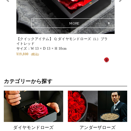
魅力です。
Q. 飾る場所に注意はありますか？
MORE
A. 直射日光や高温多湿、乾燥の激しい場所、屋外や火気付近はお避
けください。落ち着いた環境に飾るほど、花の表情がより凛として
【クイックアイテム】 Q ダイヤモンドローズ（L）ブラ
【クイッ
映えます。
イトレッド
（S-N1
サイズ：
W 13 × D 13 × H 10cm
サイズ：
19,800
33,000
Q. メッセージの代筆は可能ですか？
A. はい。無料でメッセージカードをお付けいたします。ご注文時に
静けさの奥に、贈る人の想いを。
50文字程度までのメッセージをご入力いただけますので、想いを添
えてお贈りください。
バラの下の小さな空間に、アクセサリーや手紙を忍ばせて。
カテゴリーから探す
プロポーズや特別な日のサプライズにぴったりのギフトです。
その他のQ&Aは
こちら
メッセージカードサービス(無料オプション)
お客様ご希望のメッセージを印字してお届けするカードです。
すべての商品に無料でメッセージカードをつけることができます。
ダイヤモンドローズ
アンダーザローズ
ご注文時にショッピングカート内の、「メッセージカードの内容」