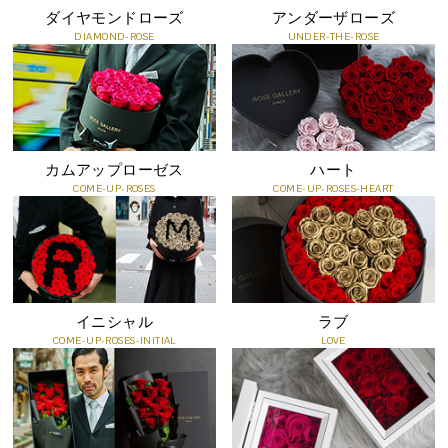
ダイヤモンドローズ
アンダーザローズ
DIAMOND-ROSE
UNDER-THE-ROSE
「すべてがうまくいく」願いを込めた贈りもの
虹色は古くから幸運の象徴とされてきました。
カムアップローゼス
ハート
「セブンラック」という名には、贈る相手の未来が光り輝くもので
COME-UP-ROSES
COME-UP-ROSES-HEART
ありますようにという願いが込められています。
誕生日や記念日、昇進祝い、新たな門出のプレゼントに。枯れるこ
とのないローズは、その幸福な瞬間をいつまでも色鮮やかに留め続
けます。
特別な想いを形にする贈り物としておすすめです。
イニシャル
ラブ
COME-UP-ROSES-INITIAL
LOVE
メッセージカードサービス(無料オプション)
お客様ご希望のメッセージを印字してお届けするカードです。
すべての商品に無料でメッセージカードをつけることができます。