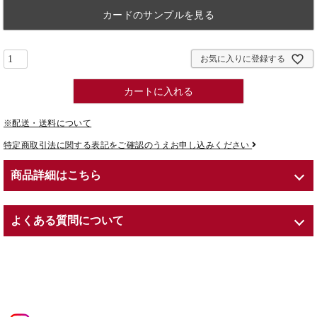
カードのサンプルを見る
お気に入りに登録する
カートに入れる
※配送・送料について
特定商取引法に関する表記をご確認のうえお申し込みください
商品詳細はこちら
商品紹介
よくある質問について
６営業日〜10営業日でのお届け
サイズ：W 13 × D 13 × H 10cm
Q. プリザーブドフラワーとは？
内容：プリザーブドフラワー（ローズ）／木製ボックス／専用ショ
A. Preserved（プリザーブド）とは、英語で「保存する」という意
ッパー（紙袋）
味を持ちます。
※ローズカラー【セブンラック】の中心の色は7色いずれかとなり
生花に化粧品にも用いられる保湿剤や染料を吸収させることで、色