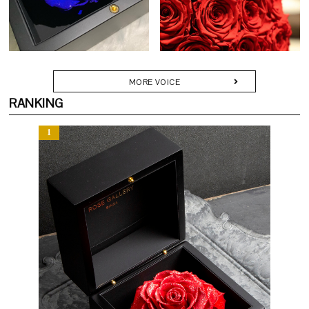
色の色彩が溶け合う特別な一輪。
に残るひとときを彩ります。カードやリボン、ショッパーに至るま
中心から広がる神秘的なグラデーションは、見る角度によって表情
で細部にこだわり、受け取られた方に深い感動をお届けします。
を変え、手にした人を一瞬で幻想的な世界へと誘います。
一輪の中に無限の美しさを閉じ込めた、ダイヤモンドローズのギフ
Q. どのようなシーンで贈られていますか？
トとしてふさわしい、芸術性あふれる逸品です。
MORE VOICE
A. 「節目」や「記憶に刻みたい瞬間」にふさわしい贈り物です。
RANKING
・プロポーズや結婚記念日の贈り物に
・還暦・古希などのご長寿祝いに
・退職や栄転など人生の門出に
・美容室・クリニック・カフェなどの開店・周年記念に
・新築・移転祝いとして空間を彩るギフトに
「枯れない花で想いを残す」──その願いに応える特別な一品で
す。
Q. どのくらいの期間楽しめますか？
A. 散ることなく、その姿を長く保ちます。鮮やかな色彩は時を重ね
るごとにやわらかく深みを帯び、やがて穏やかなセピアへと移ろい