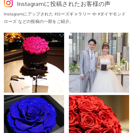
Instagram
に投稿されたお客様の声
ますので予めご了承ください
鮮やかで瑞々しい花姿を、長期間そのままに愉しめるよう仕立てた
特別な花。それがプリザーブドフラワーです。
Instagram
にアップされた #ローズギャラリー や #ダイヤモンド
ローズ などの投稿の一部をご紹介。
Q. 「タイムレスローズ」とは？
A. 世界最高級のプリザーブドローズ「アモローサ®」の中から、ロ
ーズギャラリーがさらに厳選した、生命力と美しさを湛える特別な
一輪だけに与えられる称号──それが「タイムレスローズ」です。
その名には「時代を超えて咲き続ける、普遍的な美しさ」という意
味が込められています。
Q. このバラは本物ですか？
A. はい。自然に咲いた本物のバラを使用しています。特殊な保存加
工を施したプリザーブドフラワーとして仕立てることで、水を必要
とせず、鮮やかな色合いとみずみずしさを長く保ちます。
Q. ギフトにふさわしいですか？
七色の光が宿る、奇跡のグラデーション
A. タイムレスローズは、人生の特別な日にこそ選ばれる花です。結
ダイヤモンドパウダーが煌めく大輪のプリザーブドフラワーに、七
婚記念日や誕生日、プロポーズなど、大切な節目に寄り添い、記憶