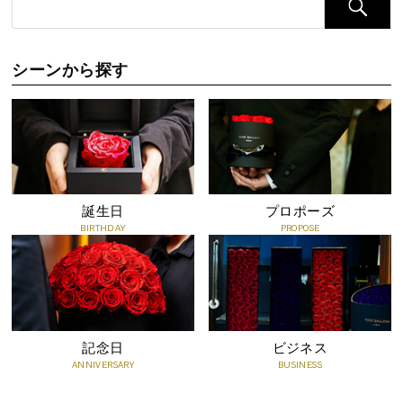
る場合がございます。
●直射日光は傷み、色あせの原因となってしまうので注意が必要で
す。
シーンから探す
●色素が色移りする場合がございますので、衣類や布製品などへの
付着にご注意ください。
●親油性のため、油性塗料や樹脂に直接触れると、花が貼りついた
り、色が移る恐れがあります。
●お水をあげないでください。また湿気に弱く、湿度の高い場所に
置くと花びらが透けたようになりますのでご注意ください。
誕生日
プロポーズ
●高温多湿の環境下に長く置きますと、カビや害虫の被害が考えら
BIRTHDAY
PROPOSE
れますので、なるべく乾燥している場所においてください。
●エアコンなどの冷風が、直接あたらないようご注意ください。乾
燥しすぎると、花びらがひび割れたり、色褪せする場合がございま
す。
●食用ではありませんので、食べないでください。
記念日
ビジネス
ANNIVERSARY
BUSINESS