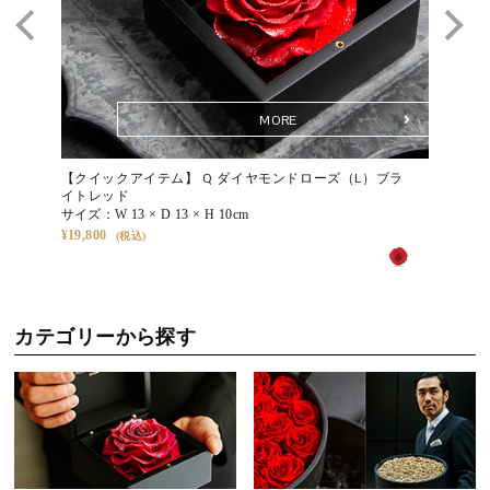
ます。その変化さえも美として愉しめるのが、タイムレスローズの
木の温もりに包まれた、至高のコントラスト
魅力です。
セブンラックの美しさを引き立てるのは、気品漂う木製ボックス。
自然素材ならではの柔らかな質感と、鮮やかなバラとのコントラス
Q. 飾る場所に注意はありますか？
トが、高級プリザーブドフラワーギフトとしての完成度をより一層
MORE
A. 直射日光や高温多湿、乾燥の激しい場所、屋外や火気付近はお避
高めます。
けください。落ち着いた環境に飾るほど、花の表情がより凛として
コンパクトながらも重厚感のある佇まいは、誕生日や記念日、大切
【クイックアイテム】 Q ダイヤモンドローズ（L）ブラ
【クイッ
映えます。
イトレッド
（S-N1
な方へのプレゼントにも最適です。
サイズ：
W 13 × D 13 × H 10cm
サイズ：
[Lサイズ]W 13 × D 13 × H 10cm
19,800
33,000
Q. メッセージの代筆は可能ですか？
A. はい。無料でメッセージカードをお付けいたします。ご注文時に
50文字程度までのメッセージをご入力いただけますので、想いを添
えてお贈りください。
カテゴリーから探す
その他のQ&Aは
こちら