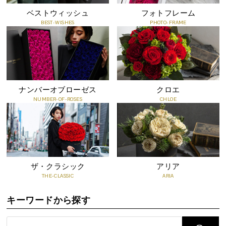
ご注文時にショッピングカート内の、「メッセージカードの内容」
ベストウィッシュ
フォトフレーム
に、ご希望のメッセージをご記入ください。
BEST-WISHES
PHOTO-FRAME
ナンバーオブローゼス
クロエ
NUMBER-OF-ROSES
CHLOE
ザ・クラシック
アリア
THE-CLASSIC
ARIA
知っておいていただきたいこと
●プリザーブドフラワーは、自然の花を加工した商品のため、ひと
キーワードから探す
つひとつの色・形・大きさが写真と異なります。
●非常にデリケートで傷つきやすいお花です。直接手で触ると破れ