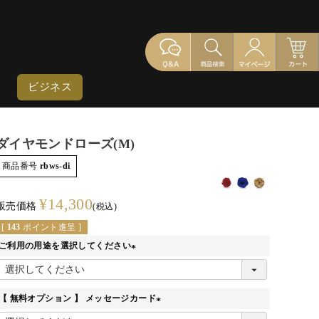
ビジネス
ダイヤモンドローズ(M)
商品番号
rbws-di
¥
14,300
販売価格
税込
[
143
ポイント進呈 ]
ご利用の用途を選択してください
(必
須)
【 無料オプション 】 メッセージカード
(必