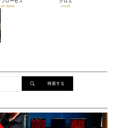
オブローゼス
クロエ
OF-ROSES
CHLOE
近はお避けください。落ち着いた環境に飾るほど、花の表
情がより凛として映えます。
Q. メッセージの代筆は可能ですか？
A. はい。無料でメッセージカードをお付けいたします。ご
注文時に50文字程度までのメッセージをご入力いただけま
すので、想いを添えてお贈りください。
変わらぬ美しさが、永遠の愛を語り継ぐ
プリザーブドローズだからこそ枯れることなく、美しい姿
その他のQ&Aは
こちら
を長期間保ち続けます。
部屋に飾るたび、プロポーズや記念日の感動が鮮やかによ
みがえり、その一輪は、何年経っても色褪せない愛の証と
して寄り添い続けます。
“贈った瞬間だけでなく、その先の未来まで彩るギフ
ト”――それがダイヤモンドローズです。
メッセージカードサービス(無料オプション)