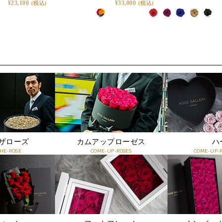
23,100
33,000
ザローズ
カムアップローゼス
ハ
HE-ROSE
COME-UP-ROSES
COME-UP-R