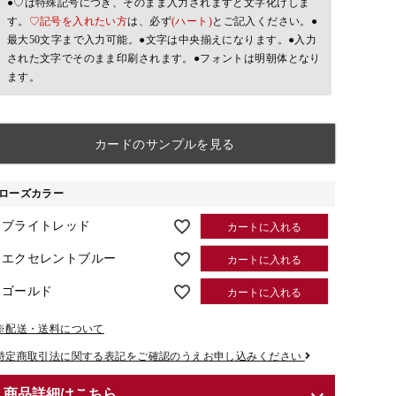
●♡は特殊記号につき、そのまま入力されますと文字化けしま
す。
♡記号を入れたい方
は、必ず
(ハート)
とご記入ください。●
最大50文字まで入力可能。●文字は中央揃えになります。●入力
された文字でそのまま印刷されます。●フォントは明朝体となり
ます。
カードのサンプルを見る
ローズカラー
ブライトレッド
カートに入れる
エクセレントブルー
カートに入れる
ゴールド
カートに入れる
※配送・送料について
特定商取引法に関する表記をご確認のうえお申し込みください
商品詳細はこちら