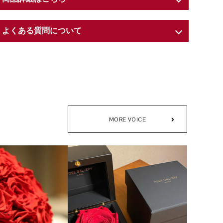
商品紹介
よくある質問について
６営業日〜10営業日でのお届け
W 9 × D 9 × H 9cm
Q. プリザーブドフラワーとは？
内容：プリザーブドフラワー（ローズ）／木製ボックス／
A. Preserved（プリザーブド）とは、英語で「保存する」と
専用ショッパー（紙袋）
いう意味を持ちます。
生花に化粧品にも用いられる保湿剤や染料を吸収させるこ
とで、色鮮やかで瑞々しい花姿を、長期間そのままに愉し
MORE VOICE
めるよう仕立てた特別な花。それがプリザーブドフラワー
です。
Q. 「タイムレスローズ」とは？
A. 世界最高級のプリザーブドローズ「アモローサ®」の中
から、ローズギャラリーがさらに厳選した、生命力と美し
さを湛える特別な一輪だけに与えられる称号──それが「タ
イムレスローズ」です。
その名には「時代を超えて咲き続ける、普遍的な美しさ」