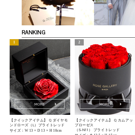
RANKING
MORE
MORE
ク
【クイックアイテム】 Q ダイヤモ
【クイックアイテム】 Q カムアッ
ンドローズ（L）ブライトレッド
プローゼス
（S-N11） ブライトレッド
サイズ：
W 13 × D 13 × H 10cm