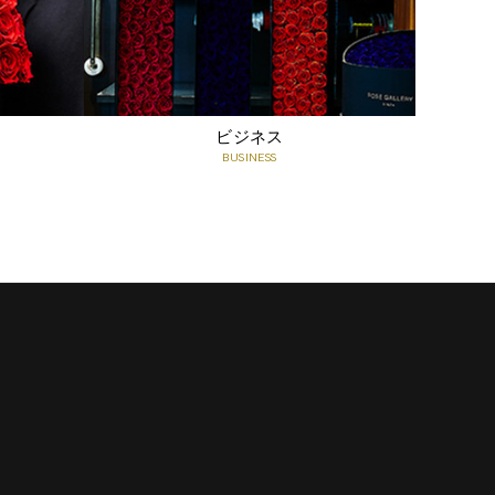
お客様ご希望のメッセージを印字してお届けするカードで
す。
すべての商品に無料でメッセージカードをつけることがで
きます。
ご注文時にショッピングカート内の、「メッセージカード
ビジネス
の内容」に、ご希望のメッセージをご記入ください。
BUSINESS
知っておいていただきたいこと