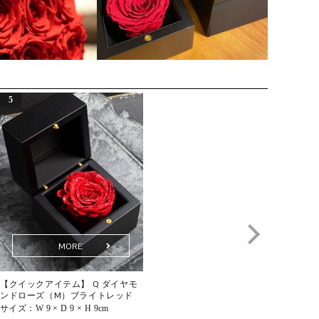
という意味が込められています。
永遠の輝きを宿す、一輪の奇跡
世界で高く評価される高級プリザーブドローズに、天然の
Q. このバラは本物ですか？
ダイヤモンドの煌めきを添えた「ダイヤモンドローズ」。
A. はい。自然に咲いた本物のバラを使用しています。特殊
花の気品と宝石の輝きが重なり合い、他にはない圧倒的な
な保存加工を施したプリザーブドフラワーとして仕立てる
存在感を放ちます。
ことで、水を必要とせず、鮮やかな色合いとみずみずしさ
プロポーズや結婚記念日、大切な方への誕生日ギフトなど
を長く保ちます。
特別な瞬間にふさわしい、唯一無二のローズです。
Q. ギフトにふさわしいですか？
A. タイムレスローズは、人生の特別な日にこそ選ばれる花
です。結婚記念日や誕生日、プロポーズなど、大切な節目
に寄り添い、記憶に残るひとときを彩ります。カードやリ
ボン、ショッパーに至るまで細部にこだわり、受け取られ
た方に深い感動をお届けします。
MORE
MORE
Q. どのようなシーンで贈られていますか？
【クイックアイテム】 Q ダイヤモ
ミュゼ ダイヤモンドローズボック
【
ンドローズ（M）ブライトレッド
ス（L）
ン
A. 「節目」や「記憶に刻みたい瞬間」にふさわしい贈り物
サイズ：
W 9 × D 9 × H 9cm
サイズ：
ΦW13 × D 13 × H 11cm
サ
です。