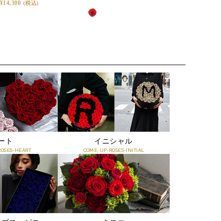
14,300
38,500
1
・プロポーズや結婚記念日の贈り物に
・還暦・古希などのご長寿祝いに
・退職や栄転など人生の門出に
箱を開けた瞬間、心に刻まれる感動を
・美容室・クリニック・カフェなどの開店・周年記念に
高級感ある専用ボックスと、確かな品質を証明するギャラ
・新築・移転祝いとして空間を彩るギフトに
ンティカード。
蓋を開けた瞬間に広がるのは、驚きと喜び、そして一生忘
「枯れない花で想いを残す」──その願いに応える特別な一
れられない感動です。
品です。
ありふれた花ギフトでは決して味わえない、唯一無二の贈
り物体験。
存在感のあるサイズ感は、飾る空間をより美しく演出しま
Q. どのくらいの期間楽しめますか？
す。
ート
イニシャル
A. 散ることなく、その姿を長く保ちます。鮮やかな色彩は
[Mサイズ]W9 × D 9 × H 9cm
OSES-HEART
COME-UP-ROSES-INITIAL
時を重ねるごとにやわらかく深みを帯び、やがて穏やかな
セピアへと移ろいます。その変化さえも美として愉しめる
のが、タイムレスローズの魅力です。
Q. 飾る場所に注意はありますか？
A. 直射日光や高温多湿、乾燥の激しい場所、屋外や火気付