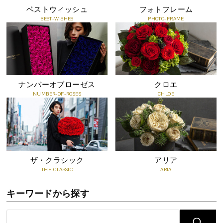
ベストウィッシュ
フォトフレーム
BEST-WISHES
PHOTO-FRAME
知っておいていただきたいこと
●プリザーブドフラワーは、自然の花を加工した商品のため、ひと
つひとつの色・形・大きさが写真と異なります。
●非常にデリケートで傷つきやすいお花です。直接手で触ると破れ
る場合がございます。
ナンバーオブローゼス
クロエ
●直射日光は傷み、色あせの原因となってしまうので注意が必要で
NUMBER-OF-ROSES
CHLOE
す。
●色素が色移りする場合がございますので、衣類や布製品などへの
付着にご注意ください。
●親油性のため、油性塗料や樹脂に直接触れると、花が貼りついた
り、色が移る恐れがあります。
ザ・クラシック
アリア
●お水をあげないでください。また湿気に弱く、湿度の高い場所に
THE-CLASSIC
ARIA
置くと花びらが透けたようになりますのでご注意ください。
●高温多湿の環境下に長く置きますと、カビや害虫の被害が考えら
キーワードから探す
れますので、なるべく乾燥している場所においてください。
●エアコンなどの冷風が、直接あたらないようご注意ください。乾