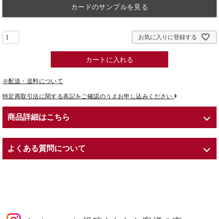
カードのサンプルを見る
お気に入りに登録する
カートに入れる
※配送・送料について
特定商取引法に関する表記をご確認のうえお申し込みください
商品詳細はこちら
商品紹介
よくある質問について
7営業日～10営業日でのお届け
○こちらの商品はお届け日をご選択いただけません。
Q. プリザーブドフラワーとは？
○商品発送日に発送連絡メールにてご連絡差し上げます。
A. Preserved（プリザーブド）とは、英語で「保存する」という意
○配達・お受け取りに関するご希望は商品ご購入時の「お問い合わ
味を持ちます。
せ欄」にご記入ください。
生花に化粧品にも用いられる保湿剤や染料を吸収させることで、色