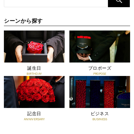
燥しすぎると、花びらがひび割れたり、色褪せする場合がございま
す。
●食用ではありませんので、食べないでください。
シーンから探す
誕生日
プロポーズ
BIRTHDAY
PROPOSE
記念日
ビジネス
ANNIVERSARY
BUSINESS