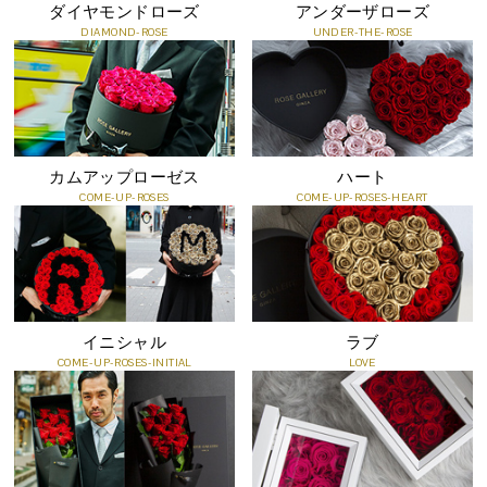
ダイヤモンドローズ
アンダーザローズ
DIAMOND-ROSE
UNDER-THE-ROSE
メッセージカードサービス(無料オプション)
お客様ご希望のメッセージを印字してお届けするカードです。
すべての商品に無料でメッセージカードをつけることができます。
ご注文時にショッピングカート内の、「メッセージカードの内容」
カムアップローゼス
ハート
に、ご希望のメッセージをご記入ください。
COME-UP-ROSES
COME-UP-ROSES-HEART
イニシャル
ラブ
COME-UP-ROSES-INITIAL
LOVE