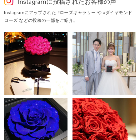
Instagram
に投稿されたお客様の声
Φ 40 × H 40cm
鮮やかで瑞々しい花姿を、長期間そのままに愉しめるよう仕立てた
内容：プリザーブドフラワー（ローズ）／紙製花器
特別な花。それがプリザーブドフラワーです。
Instagram
にアップされた #ローズギャラリー や #ダイヤモンド
ローズ などの投稿の一部をご紹介。
Q. 「タイムレスローズ」とは？
A. 世界最高級のプリザーブドローズ「アモローサ®」の中から、ロ
ーズギャラリーがさらに厳選した、生命力と美しさを湛える特別な
一輪だけに与えられる称号──それが「タイムレスローズ」です。
その名には「時代を超えて咲き続ける、普遍的な美しさ」という意
味が込められています。
Q. このバラは本物ですか？
A. はい。自然に咲いた本物のバラを使用しています。特殊な保存加
工を施したプリザーブドフラワーとして仕立てることで、水を必要
とせず、鮮やかな色合いとみずみずしさを長く保ちます。
Q. ギフトにふさわしいですか？
時を超えて愛される、バラの王道。
A. タイムレスローズは、人生の特別な日にこそ選ばれる花です。結
クラシカルなフォルムが際立たせるバラの美。
婚記念日や誕生日、プロポーズなど、大切な節目に寄り添い、記憶