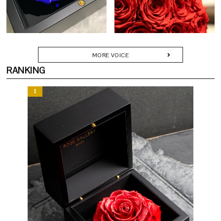
シンプルだからこそ伝わる上質さが、プロポーズや記念日の贈り物
に残るひとときを彩ります。カードやリボン、ショッパーに至るま
に最適です。
で細部にこだわり、受け取られた方に深い感動をお届けします。
Q. どのようなシーンで贈られていますか？
MORE VOICE
A. 「節目」や「記憶に刻みたい瞬間」にふさわしい贈り物です。
RANKING
・プロポーズや結婚記念日の贈り物に
・還暦・古希などのご長寿祝いに
・退職や栄転など人生の門出に
・美容室・クリニック・カフェなどの開店・周年記念に
・新築・移転祝いとして空間を彩るギフトに
「枯れない花で想いを残す」──その願いに応える特別な一品で
す。
Q. どのくらいの期間楽しめますか？
ごまかしのない、完璧なバランス。
A. 散ることなく、その姿を長く保ちます。鮮やかな色彩は時を重ね
一輪一輪が際立つ、端正で美しいアレンジメント。
るごとにやわらかく深みを帯び、やがて穏やかなセピアへと移ろい
成熟した感性にふさわしい、正統派フラワーギフトです。