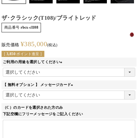
ザ･クラシック(T108)/ブライトレッド
商品番号
rbcx-cl108
¥
385,000
販売価格
税込
[
3,850
ポイント進呈 ]
ご利用の用途を選択してください
(必
須)
【 無料オプション 】 メッセージカード
(必
須)
（C）のカードを選択された方のみ
下記空欄にフリーメッセージをご記入ください