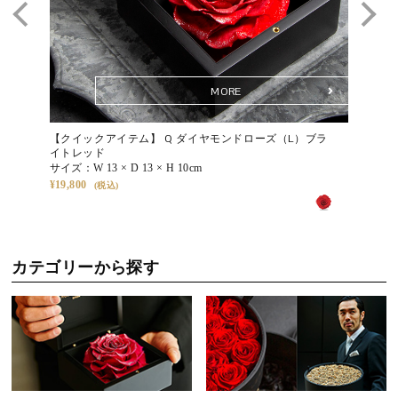
ます。その変化さえも美として愉しめるのが、タイムレスローズの
魅力です。
Q. 飾る場所に注意はありますか？
MORE
A. 直射日光や高温多湿、乾燥の激しい場所、屋外や火気付近はお避
けください。落ち着いた環境に飾るほど、花の表情がより凛として
【クイックアイテム】 Q ダイヤモンドローズ（L）ブラ
【クイッ
映えます。
イトレッド
（S-N1
サイズ：
W 13 × D 13 × H 10cm
サイズ：
19,800
33,000
Q. メッセージの代筆は可能ですか？
A. はい。無料でメッセージカードをお付けいたします。ご注文時に
50文字程度までのメッセージをご入力いただけますので、想いを添
えてお贈りください。
カテゴリーから探す
その他のQ&Aは
こちら
変わらない美しさが、人生を豊かにする。
部屋に飾るたび、プロポーズや記念日の感動が鮮やかによみがえ
り、 時が経っても想いを語り継ぐ“愛の証”として寄り添い続けま
す。